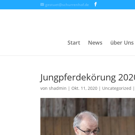
gestuet@schurrenhof.de
Start
News
über Uns
Jungpferdekörung 202
von
shadmin
|
Okt. 11, 2020
|
Uncategorized